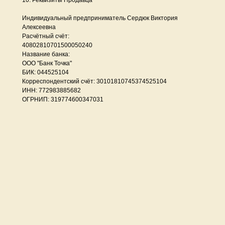
10. Реквизиты Продавца
Индивидуальный предприниматель Сердюк Виктория
Алексеевна
Расчётный счёт:
40802810701500050240
Название банка:
ООО "Банк Точка"
БИК: 044525104
Корреспондентский счёт: 30101810745374525104
ИНН: 772983885682
ОГРНИП: 319774600347031