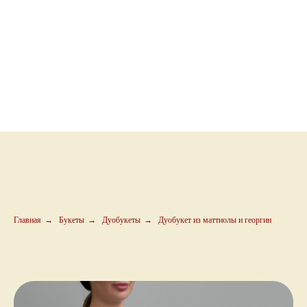
Главная
→
Букеты
→
Дуобукеты
→
Дуобукет из маттиолы и георгин