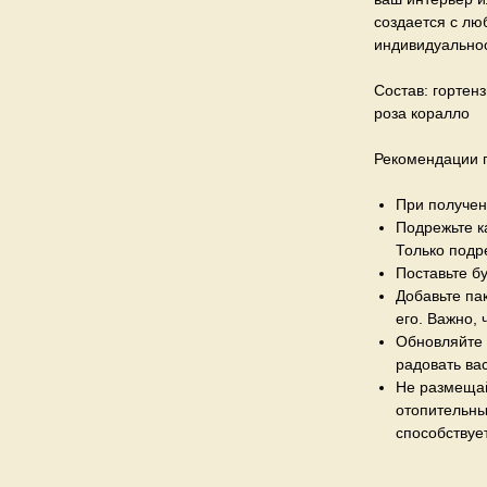
создается с лю
индивидуальнос
Состав:
гортенз
роза коралло
Рекомендации п
При получен
Подрежьте к
Только подр
Поставьте бу
Добавьте па
его. Важно,
Обновляйте 
радовать ва
Не размещай
отопительны
способствуе