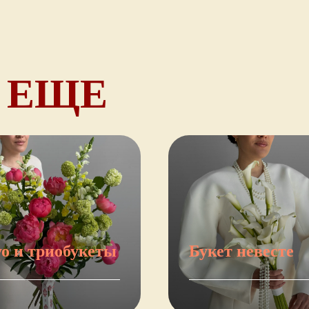
 ЕЩЕ
о и триобукеты
Букет невесте
ейти
Перейти