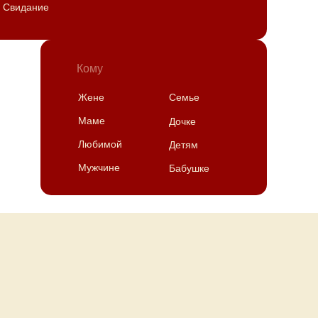
Свидание
Кому
Жене
Семье
Маме
Дочке
Любимой
Детям
Мужчине
Бабушке