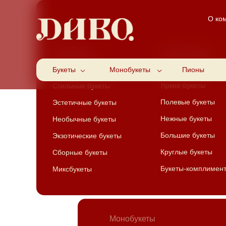
О ко
Букеты
Осенние букеты
Монобукеты
Пышные букеты
Букеты
Дуо и триобукеты
Монобукеты
Пионы
Яркие букеты
Стильные букеты
Полевые букеты
Эстетичные букеты
Нежные букеты
Необычные букеты
Большие букеты
Экзотические букеты
Круглые букеты
Сборные букеты
Букеты-комплимен
Миксбукеты
Монобукеты