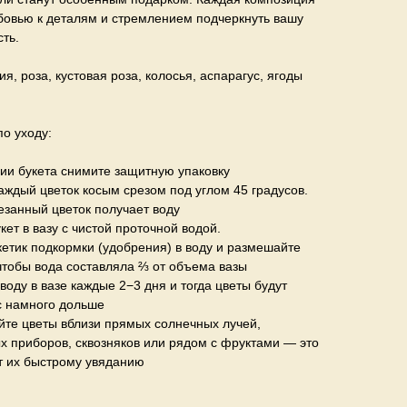
бовью к деталям и стремлением подчеркнуть вашу
ть.
ия, роза, кустовая роза, колосья, аспарагус, ягоды
о уходу:
ии букета снимите защитную упаковку
аждый цветок косым срезом под углом 45 градусов.
езанный цветок получает воду
кет в вазу с чистой проточной водой.
кетик подкормки (удобрения) в воду и размешайте
 чтобы вода составляла ⅔ от объема вазы
воду в вазе каждые 2−3 дня и тогда цветы будут
с намного дольше
те цветы вблизи прямых солнечных лучей,
х приборов, сквозняков или рядом с фруктами — это
т их быстрому увяданию